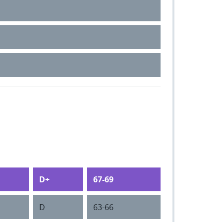
D+
67-69
D
63-66