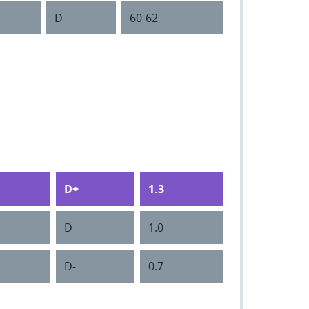
D-
60-62
D+
1.3
D
1.0
D-
0.7