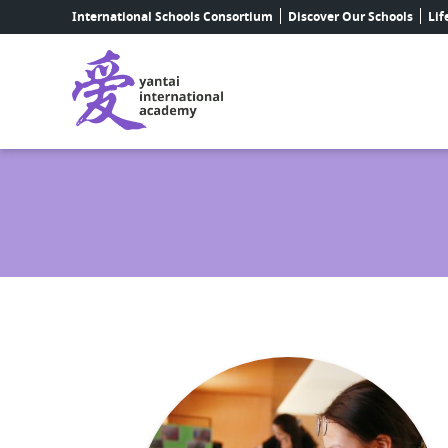
International Schools Consortium
Discover Our Schools
Lif