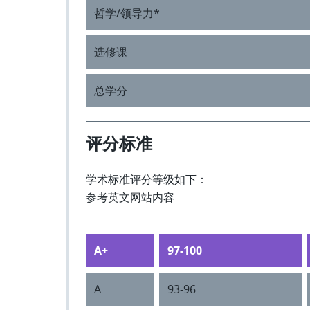
哲学/领导⼒*
选修课
总学分
评分标准
学术标准评分等级如下：
参考英文网站内容
A+
97-100
A
93-96