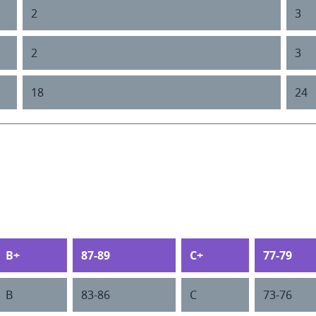
2
3
2
3
18
24
B+
87-89
C+
77-79
B
83-86
C
73-76