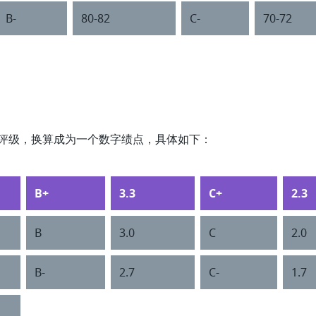
B-
80-82
C-
70-72
母评级，换算成为一个数字绩点，具体如下：
B+
3.3
C+
2.3
B
3.0
C
2.0
B-
2.7
C-
1.7